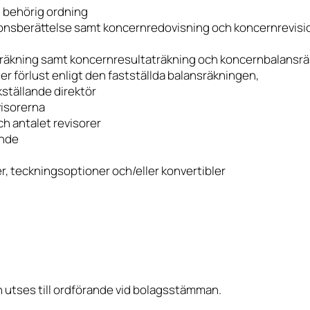
i behörig ordning
ionsberättelse samt koncernredovisning och koncernrevisi
nsräkning samt koncernresultaträkning och koncernbalansrä
er förlust enligt den fastställda balansräkningen,
kställande direktör
visorerna
h antalet revisorer
ande
r, teckningsoptioner och/eller konvertibler
on utses till ordförande vid bolagsstämman.