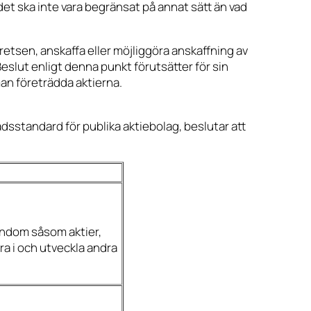
et ska inte vara begränsat på annat sätt än vad
etsen, anskaffa eller möjliggöra anskaffning av
 Beslut enligt denna punkt förutsätter för sin
man företrädda aktierna.
dsstandard för publika aktiebolag, beslutar att
endom såsom aktier,
a i och utveckla andra