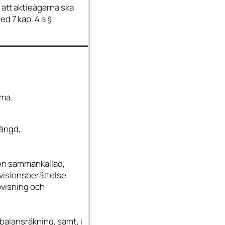
 att aktieägarna ska
ed 7 kap. 4 a §
mma.
ängd,
en sammankallad,
visionsberättelse
ovisning och
balansräkning, samt, i