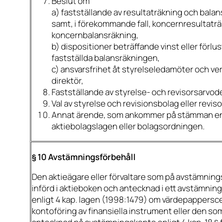
Beslut om
a) fastställande av resultaträkning och balan
samt, i förekommande fall, koncernresultatr
koncernbalansräkning,
b) dispositioner beträffande vinst eller förlus
fastställda balansräkningen,
c) ansvarsfrihet åt styrelseledamöter och ve
direktör,
Fastställande av styrelse- och revisorsarvod
Val av styrelse och revisionsbolag eller reviso
Annat ärende, som ankommer på stämman en
aktiebolagslagen eller bolagsordningen.
§ 10 Avstämningsförbehåll
Den aktieägare eller förvaltare som på avstämnin
införd i aktieboken och antecknad i ett avstämning
enligt 4 kap. lagen (1998:1479) om värdepappersc
kontoföring av finansiella instrument eller den so