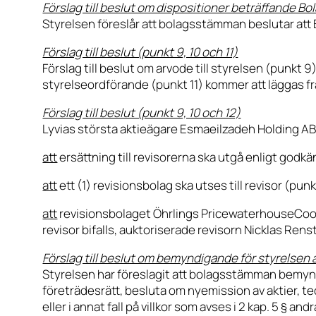
Förslag till beslut om dispositioner beträffande Bol
Styrelsen föreslår att bolagsstämman beslutar att 
Förslag till beslut (punkt 9, 10 och 11)
Förslag till beslut om arvode till styrelsen (punkt
styrelseordförande (punkt 11) kommer att läggas f
Förslag till beslut (punkt 9, 10 och 12)
Lyvias största aktieägare Esmaeilzadeh Holding AB 
att
ersättning till revisorerna ska utgå enligt godkä
att
ett (1) revisionsbolag ska utses till revisor (pun
att
revisionsbolaget Öhrlings PricewaterhouseCooper
revisor bifalls, auktoriserade revisorn Nicklas Ren
Förslag till beslut om bemyndigande för styrelsen a
Styrelsen har föreslagit att bolagsstämman bemyndiga
företrädesrätt, besluta om nyemission av aktier, te
eller i annat fall på villkor som avses i 2 kap. 5 § a