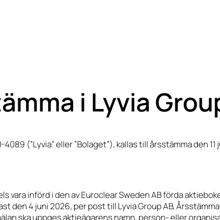
sstämma i Lyvia Gro
4089 (”Lyvia” eller ”Bolaget”), kallas till årsstämma den 11 
s vara införd i den av Euroclear Sweden AB förda aktiebok
t den 4 juni 2026, per post till Lyvia Group AB, Årsstämma”,
nmälan ska uppges aktieägarens namn, person- eller organ