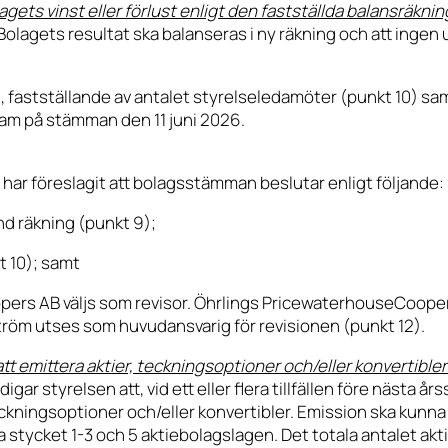
agets vinst eller förlust enligt den fastställda balansräkni
Bolagets resultat ska balanseras i ny räkning och att inge
 9), fastställande av antalet styrelseledamöter (punkt 10) s
ram på stämman den 11 juni 2026.
har föreslagit att bolagsstämman beslutar enligt följande:
nd räkning (punkt 9);
kt 10); samt
s AB väljs som revisor. Öhrlings PricewaterhouseCoopers AB
ström utses som huvudansvarig för revisionen (punkt 12).
tt emittera aktier, teckningsoptioner och/eller konvertibler
r styrelsen att, vid ett eller flera tillfällen före nästa å
ckningsoptioner och/eller konvertibler. Emission ska kunna 
ndra stycket 1-3 och 5 aktiebolagslagen. Det totala antalet ak