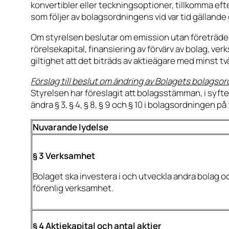
konvertibler eller teckningsoptioner, tillkomma ef
som följer av bolagsordningens vid var tid gällande 
Om styrelsen beslutar om emission utan företrädesr
rörelsekapital, finansiering av förvärv av bolag, ver
giltighet att det biträds av aktieägare med minst t
Förslag till beslut om ändring av Bolagets bolagsor
Styrelsen har föreslagit att bolagsstämman, i syft
ändra § 3, § 4, § 8, § 9 och § 10 i bolagsordningen på 
Nuvarande lydelse
§ 3 Verksamhet
Bolaget ska investera i och utveckla andra bolag 
förenlig verksamhet.
§ 4 Aktiekapital och antal aktier