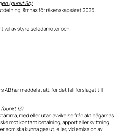
ngen (punkt 8b)
n utdelning lämnas för räkenskapsåret 2025.
amt val av styrelseledamöter och
 har meddelat att, för det fall förslaget till
 (punkt 13)
rsstämma, med eller utan avvikelse från aktieägarnas
ske mot kontant betalning, apport eller kvittning
tier som ska kunna ges ut, eller, vid emission av