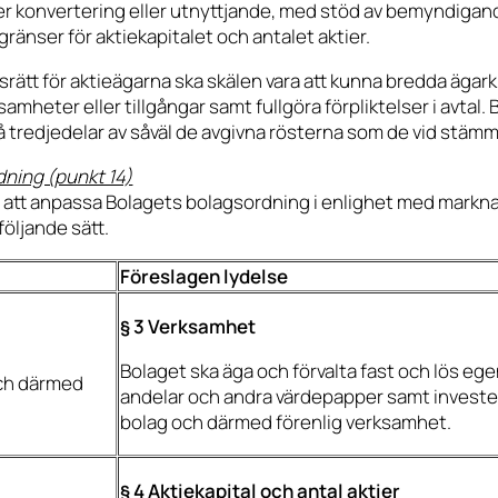
ter konvertering eller utnyttjande, med stöd av bemyndigand
gränser för aktiekapitalet och antalet aktier.
ätt för aktieägarna ska skälen vara att kunna bredda ägarkr
ksamheter eller tillgångar samt fullgöra förpliktelser i avtal.
vå tredjedelar av såväl de avgivna rösterna som de vid stäm
dning (punkt 14)
e att anpassa Bolagets bolagsordning i enlighet med markna
följande sätt.
Föreslagen lydelse
§ 3 Verksamhet
Bolaget ska äga och förvalta fast och lös eg
och därmed
andelar och andra värdepapper samt invester
bolag och därmed förenlig verksamhet.
§ 4 Aktiekapital och antal aktier