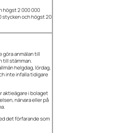
ch högst 2 000 000
000 stycken och högst 20
e göra anmälan till
n till stämman.
allmän helgdag, lördag,
 inte infalla tidigare
r aktieägare i bolaget
relsen, närvara eller på
ma.
 med det förfarande som