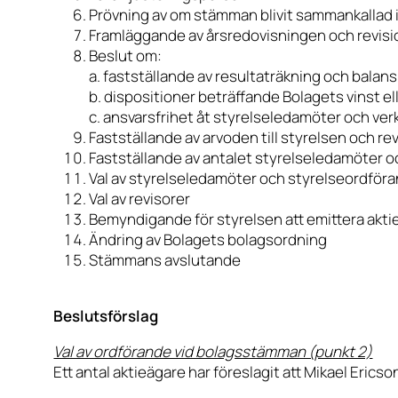
Prövning av om stämman blivit sammankallad 
Framläggande av årsredovisningen och revis
Beslut om:
a.
fastställande av resultaträkning och bala
b.
dispositioner beträffande Bolagets vinst ell
c.
ansvarsfrihet åt styrelseledamöter och ver
Fastställande av arvoden till styrelsen och re
Fastställande av antalet styrelseledamöter oc
Val av styrelseledamöter och styrelseordför
Val av revisorer
Bemyndigande för styrelsen att emittera aktie
Ändring av Bolagets bolagsordning
Stämmans avslutande
Beslutsförslag
Val av ordförande vid bolagsstämman (punkt 2)
Ett antal aktieägare har föreslagit att Mikael Erics