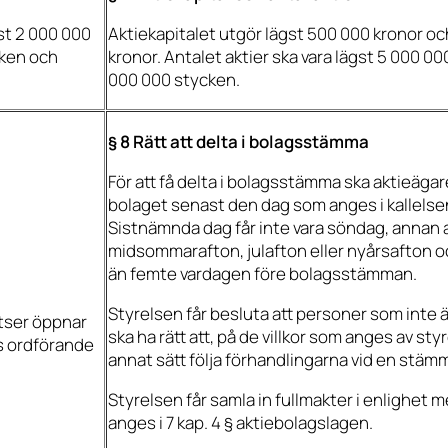
st 2 000 000
Aktiekapitalet utgör lägst 500 000 kronor o
cken och
kronor. Antalet aktier ska vara lägst 5 000 
000 000 stycken.
§ 8 Rätt att delta i bolagsstämma
För att få delta i bolagsstämma ska aktieägar
bolaget senast den dag som anges i kallelse
Sistnämnda dag får inte vara söndag, annan 
midsommarafton, julafton eller nyårsafton och
än femte vardagen före bolagsstämman.
Styrelsen får besluta att personer som inte ä
utser öppnar
ska ha rätt att, på de villkor som anges av sty
s ordförande
annat sätt följa förhandlingarna vid en stäm
Styrelsen får samla in fullmakter i enlighet
anges i 7 kap. 4 § aktiebolagslagen.