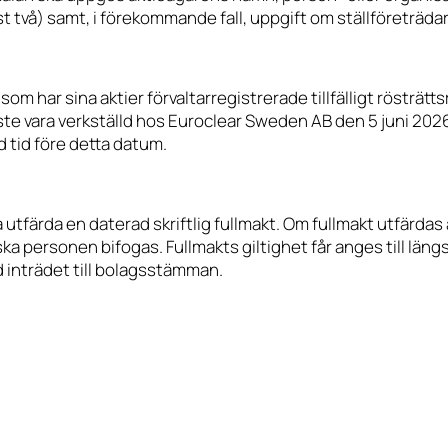
t två) samt, i förekommande fall, uppgift om ställföreträda
som har sina aktier förvaltarregistrerade tillfälligt rösträtt
te vara verkställd hos Euroclear Sweden AB den 5 juni 2026
d tid före detta datum.
färda en daterad skriftlig fullmakt. Om fullmakt utfärdas a
ka personen bifogas. Fullmakts giltighet får anges till längs
d inträdet till bolagsstämman.