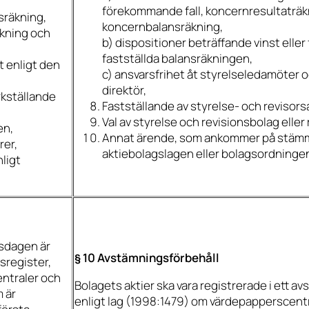
förekommande fall, koncernresultaträk
sräkning,
koncernbalansräkning
,
äkning och
b)
dispositioner beträffande vinst eller 
fastställda balansräkningen
,
t enligt den
c)
ansvarsfrihet åt styrelseledamöter 
direktör
,
rkställande
Fastställande av styrelse- och revisor
Val av styrelse och revisionsbolag eller 
en,
Annat ärende, som ankommer på stämm
rer,
aktiebolagslagen eller bolagsordninge
ligt
gsdagen är
§ 10 Avstämningsförbehåll
sregister,
entraler och
Bolagets aktier ska vara registrerade i ett a
m är
enligt lag (1998:1479) om värdepapperscent