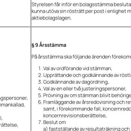
Styrelsen får inför en bolagsstämma besluta
kunna utöva sin rösträtt per post i enlighet m
aktiebolagslagen.
§ 9 Årsstämma
På årsstämma ska följande ärenden föreko
Val av ordförande vid stämman,
Upprättande och godkännande av röstl
Godkännande av dagordning,
Val av en eller två justeringspersoner,
Prövning av om stämman blivit behörig
ringspersoner,
Framläggande av årsredovisning och re
mmankallad,
samt, i förekommande fall, koncernred
h
koncernrevisionsberättelse
,
l,
Beslut om
ättelse,
a)
fastställande av resultaträkning och 