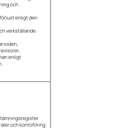
ning och
förlust enligt den
och verkställande
sarvoden,
revisorer,
an enligt
n.
vstämningsregister
raler och kontoföring