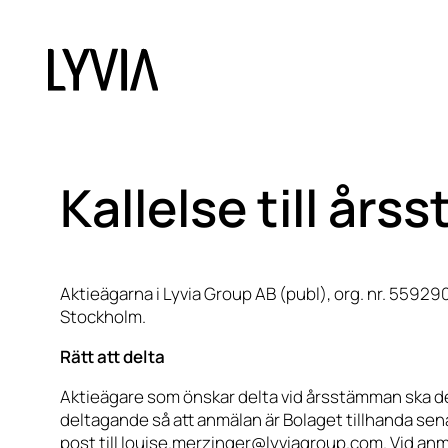
Kallelse till år
Aktieägarna i Lyvia Group AB (publ), org. nr. 559290-
Stockholm.
Rätt att delta
Aktieägare som önskar delta vid årsstämman ska del
deltagande så att anmälan är Bolaget tillhanda senas
post till louise.merzinger@lyviagroup.com. Vid a